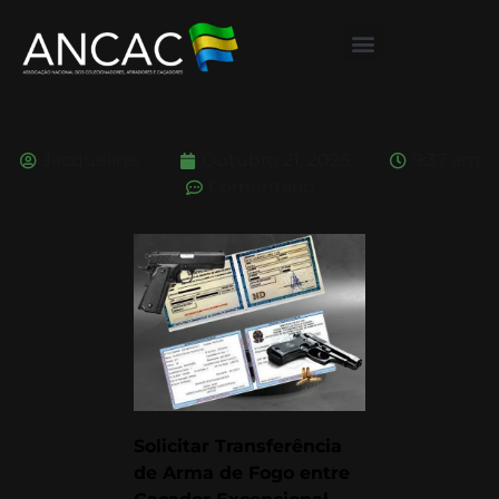
Jacqueline
Outubro 21, 2025
9:37 am
Comentário
Solicitar Transferência
de Arma de Fogo entre