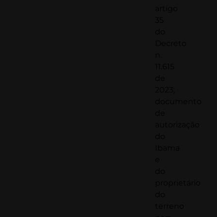
artigo
35
do
Decreto
n.
11.615
de
2023;
documento
de
autorização
do
Ibama
e
do
proprietário
do
terreno