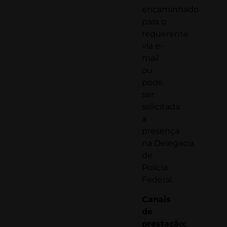
encaminhado
para o
requerente
via e-
mail
ou
pode
ser
solicitada
a
presença
na
Delegacia
de
Polícia
Federal.
Canais
de
prestação: