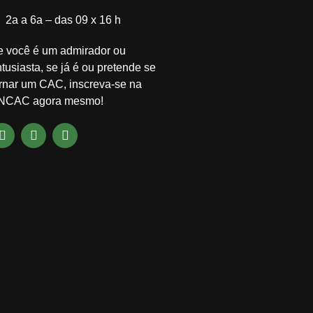
2a a 6a – das 09 x 16 h
e você é um admirador ou
tusiasta, se já é ou pretende se
ornar um CAC, inscreva-se na
NCAC agora mesmo!