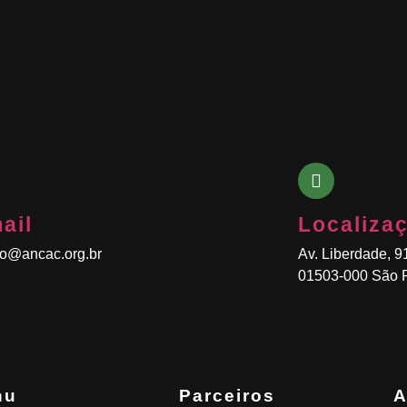
ail
Localiza
to@ancac.org.br
Av. Liberdade, 9
01503-000 São P
nu
Parceiros
A