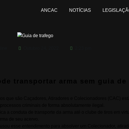
ANCAC
NOTÍCIAS
LEGISLAÇÃ
line
Outubro 24, 2022
2:23 pm
de transportar arma sem guia de 
os que são Caçadores, Atiradores e Colecionadores (CAC) es
processos criminais de forma absolutamente ilegal.
ca a conduta de transporte da arma até o clube de tiros em vir
arma de seu acervo.
 usou esse entendimento para absolver um Colecionador, atirad