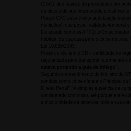
(CAC), que havia sido processado por porte
da pistola de sua propriedade e totalmente 
Para o CAC essa é uma autorização expedida
munições), que possui validade temporal e e
De acordo como os APFD, o Colecionador fo
habitual da sua casa para o clube de tiros.
Lei 10.826/2003.
Porém, o réu tem o CR – certificado de regis
regularizada para transportar a arma até o c
estava portando a guia de tráfego”.
Segundo o entendimento do Ministro do STJ 
conduta como crime ofende o Princípio da 
Direito Penal”. “A simples ausência de cu
considerado criminoso, até porque ele é c
a incolumidade de terceiros, pois a sua con