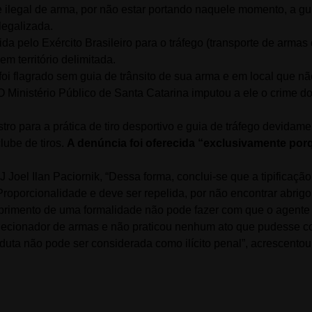
 ilegal de arma, por não estar portando naquele momento, a gui
legalizada.
 pelo Exército Brasileiro para o tráfego (transporte de armas 
m território delimitada.
i flagrado sem guia de trânsito de sua arma e em local que n
 O Ministério Público de Santa Catarina imputou a ele o crime do
tro para a prática de tiro desportivo e guia de tráfego devidame
lube de tiros.
A denúncia foi oferecida “exclusivamente por
Joel Ilan Paciornik, “Dessa forma, conclui-se que a tipificaçã
Proporcionalidade e deve ser repelida, por não encontrar abrig
mprimento de uma formalidade não pode fazer com que o agente
olecionador de armas e não praticou nenhum ato que pudesse co
duta não pode ser considerada como ilícito penal”, acrescentou