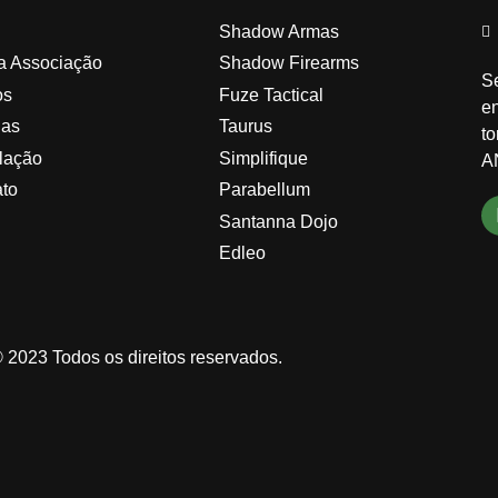
Shadow Armas
a Associação
Shadow Firearms
S
os
Fuze Tactical
en
ias
Taurus
t
lação
Simplifique
A
ato
Parabellum
n
Santanna Dojo
Edleo
 2023 Todos os direitos reservados.