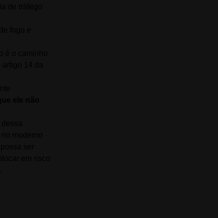
a de tráfego
de fogo e
ão é o caminho
 artigo 14 da
nte
que ele não
o dessa
o no moderno
 possa ser
locar em risco
.