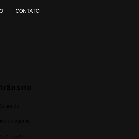
O
CONTATO
trânsito
tão sendo
tude do agente
or e caçador