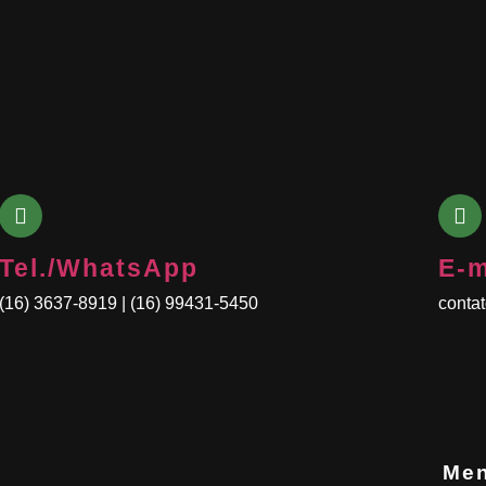
Tel./WhatsApp
E-m
(16) 3637-8919 | (16) 99431-5450
conta
Me